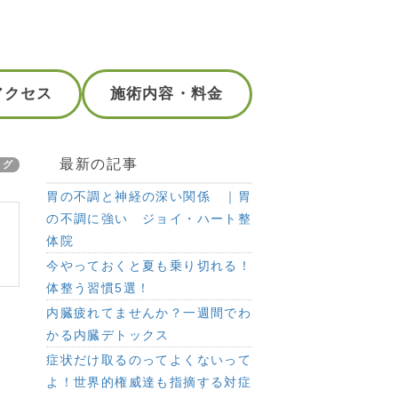
アクセス
施術内容・料金
最新の記事
ログ
胃の不調と神経の深い関係 ｜胃
の不調に強い ジョイ・ハート整
体院
今やっておくと夏も乗り切れる！
体整う習慣5選！
内臓疲れてませんか？一週間でわ
かる内臓デトックス
症状だけ取るのってよくないって
よ！世界的権威達も指摘する対症