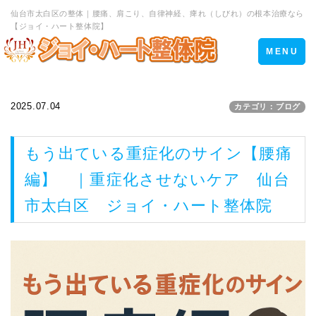
仙台市太白区の整体｜腰痛、肩こり、自律神経、痺れ（しびれ）の根本治療なら
【ジョイ・ハート整体院】
Toggle
MENU
navigation
2025.07.04
カテゴリ：ブログ
もう出ている重症化のサイン【腰痛
編】 ｜重症化させないケア 仙台
市太白区 ジョイ・ハート整体院