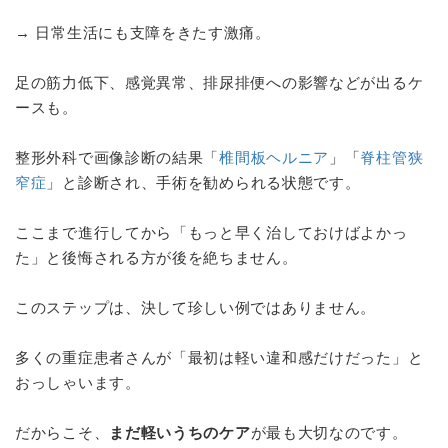
→ 日常生活にも支障をきたす激痛。
足の筋力低下、感覚異常、排尿排便への影響などが出るケ
ースも。
整形外科で画像診断の結果「
椎間板ヘルニア
」「
脊柱管狭
窄症
」と診断され、手術を勧められる状態です。
ここまで進行してから「もっと早く治しておけばよかっ
た」と後悔される方が後を絶ちません。
このステップは、決して珍しい例ではありません。
多くの重症患者さんが「最初は軽い違和感だけだった」と
おっしゃいます。
だからこそ、
まだ軽いうちのケア
が最も大切なのです。