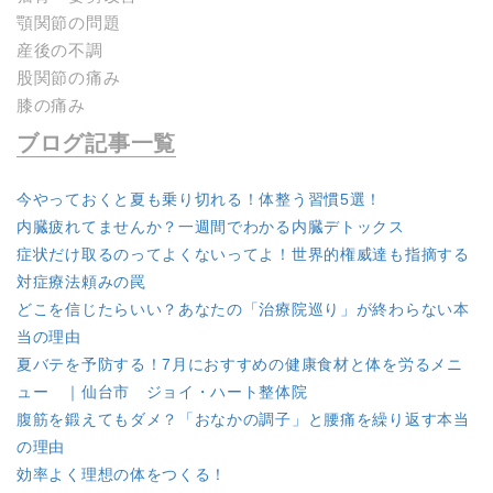
顎関節の問題
産後の不調
股関節の痛み
膝の痛み
ブログ記事一覧
今やっておくと夏も乗り切れる！体整う習慣5選！
内臓疲れてませんか？一週間でわかる内臓デトックス
症状だけ取るのってよくないってよ！世界的権威達も指摘する
対症療法頼みの罠
どこを信じたらいい？あなたの「治療院巡り」が終わらない本
当の理由
夏バテを予防する！7月におすすめの健康食材と体を労るメニ
ュー ｜仙台市 ジョイ・ハート整体院
腹筋を鍛えてもダメ？「おなかの調子」と腰痛を繰り返す本当
の理由
効率よく理想の体をつくる！