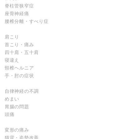
脊柱管狭窄症
座骨神経痛
腰椎分離・すべり症
肩こり
首こり・痛み
四十肩・五十肩
寝違え
頸椎ヘルニア
手・肘の症状
自律神経の不調
めまい
胃腸の問題
頭痛
変形の痛み
猫背・姿勢改善