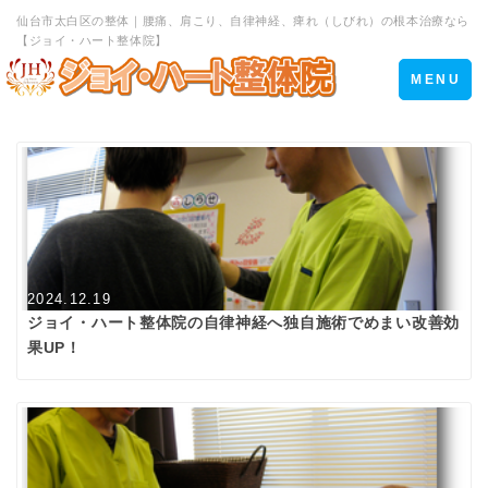
仙台市太白区の整体｜腰痛、肩こり、自律神経、痺れ（しびれ）の根本治療なら
【ジョイ・ハート整体院】
Toggle
MENU
navigation
2024.12.19
ジョイ・ハート整体院の自律神経へ独自施術でめまい改善効
果UP！