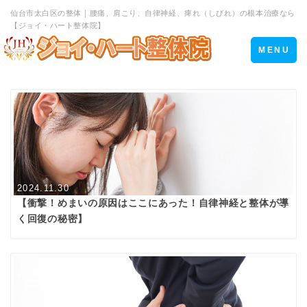
仙台市太白区の整体｜腰痛、肩こり、自律神経、痺れ（しびれ）の根本治療なら
【ジョイ・ハート整体院】
Toggle
MENU
navigation
2024.11.30
【衝撃！めまいの原因はここにあった！自律神経と整体が導
く回復の秘密】