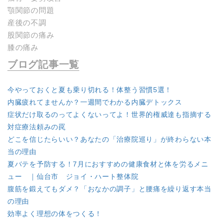
顎関節の問題
産後の不調
股関節の痛み
膝の痛み
ブログ記事一覧
今やっておくと夏も乗り切れる！体整う習慣5選！
内臓疲れてませんか？一週間でわかる内臓デトックス
症状だけ取るのってよくないってよ！世界的権威達も指摘する
対症療法頼みの罠
どこを信じたらいい？あなたの「治療院巡り」が終わらない本
当の理由
夏バテを予防する！7月におすすめの健康食材と体を労るメニ
ュー ｜仙台市 ジョイ・ハート整体院
腹筋を鍛えてもダメ？「おなかの調子」と腰痛を繰り返す本当
の理由
効率よく理想の体をつくる！