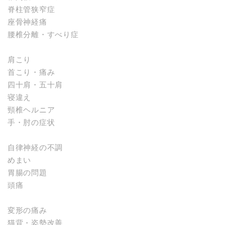
脊柱管狭窄症
座骨神経痛
腰椎分離・すべり症
肩こり
首こり・痛み
四十肩・五十肩
寝違え
頸椎ヘルニア
手・肘の症状
自律神経の不調
めまい
胃腸の問題
頭痛
変形の痛み
猫背・姿勢改善