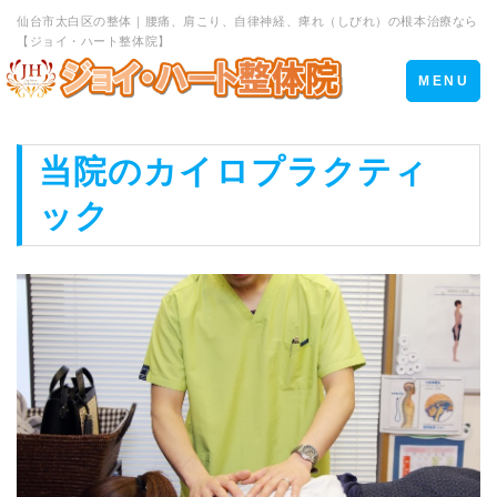
仙台市太白区の整体｜腰痛、肩こり、自律神経、痺れ（しびれ）の根本治療なら
【ジョイ・ハート整体院】
Toggle
MENU
navigation
当院のカイロプラクティ
ック