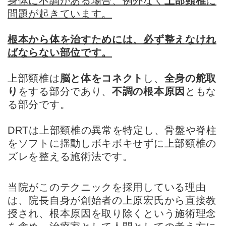
身体に不調がある場合、例外なく
上部頸椎
に
問題が起きています。
根本から体を治すためには、必ず整えなけれ
ばならない部位です。
上部頸椎は
脳と体をコネクト
し、
全身の舵取
り
をする部分であり、
不調の根本原因
ともな
る部分です。
DRTは上部頸椎の異常を特定し、骨盤や脊柱
をソフトに揺動しボキボキせずに上部頸椎の
ズレを整える施術法です。
当院がこのテクニックを採用している理由
は、院長自身が創始者の上原宏氏から直接教
授され、根本原因を取り除くという施術理念