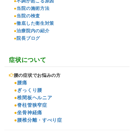
●
不調が起こる原因
●
当院の施術方法
●
当院の検査
●
徹底した衛生対策
●
治療院内の紹介
●
院長ブログ
症状について
腰の症状でお悩みの方
●
腰痛
●
ぎっくり腰
●
椎間板ヘルニア
●
脊柱管狭窄症
●
坐骨神経痛
●
腰椎分離・すべり症