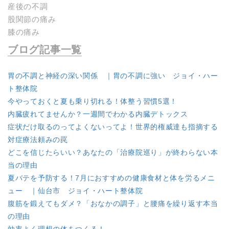
産後の不調
股関節の痛み
膝の痛み
ブログ記事一覧
胃の不調と神経の深い関係 ｜胃の不調に強い ジョイ・ハー
ト整体院
今やっておくと夏も乗り切れる！体整う習慣5選！
内臓疲れてませんか？一週間でわかる内臓デトックス
症状だけ取るのってよくないってよ！世界的権威達も指摘する
対症療法頼みの罠
どこを信じたらいい？あなたの「治療院巡り」が終わらない本
当の理由
夏バテを予防する！7月におすすめの健康食材と体を労るメニ
ュー ｜仙台市 ジョイ・ハート整体院
腹筋を鍛えてもダメ？「おなかの調子」と腰痛を繰り返す本当
の理由