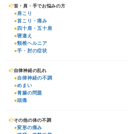
首・肩・手でお悩みの方
●
肩こり
●
首こり・痛み
●
四十肩・五十肩
●
寝違え
●
頸椎ヘルニア
●
手・肘の症状
自律神経の乱れ
●
自律神経の不調
●
めまい
●
胃腸の問題
●
頭痛
その他の体の不調
●
変形の痛み